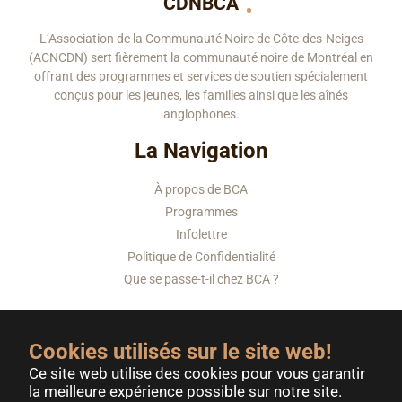
CDNBCA
L’Association de la Communauté Noire de Côte-des-Neiges
(ACNCDN) sert fièrement la communauté noire de Montréal en
offrant des programmes et services de soutien spécialement
conçus pour les jeunes, les familles ainsi que les aînés
anglophones.
La Navigation
À propos de BCA
Programmes
Infolettre
Politique de Confidentialité
Que se passe-t-il chez BCA ?
Contactez-nous
Faire un don
Bénévolat
Cookies utilisés sur le site web!
Ce site web utilise des cookies pour vous garantir
la meilleure expérience possible sur notre site.