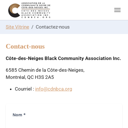
Skip to main navigation
Skip to main content
Skip to page footer
You are here:
Site Vitrine
Contactez-nous
Contact-nous
Côte-des-Neiges Black Community Association Inc.
6585 Chemin de la Côte-des-Neiges,
Montréal, QC H3S 2A5
Courriel :
info@cdnbca.org
Nom
*